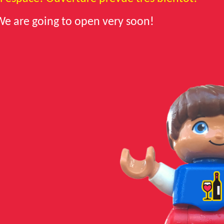
 We are
going
to open
very soon!